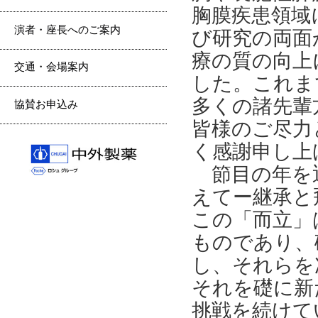
胸膜疾患領域
演者・座長へのご案内
び研究の両面
療の質の向上
交通・会場案内
した。これま
多くの諸先輩
協賛お申込み
皆様のご尽力
く感謝申し上
節目の年を迎
えてー継承と
この「而立」
ものであり、
し、それらを
それを礎に新
挑戦を続けて