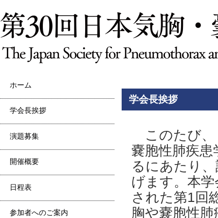
ホーム
学会長挨拶
学会長挨拶
このたび、「
演題募集
嚢胞性肺疾患
開催概要
るにあたり、
げます。本学
日程表
された第1回
胸や嚢胞性肺
参加者へのご案内